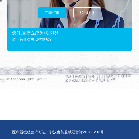
立即咨询
稍后联系
您好,百康医疗为您找货!
请问有什么可以帮到您?
医疗器械经营许可证：鄂汉食药监械经营许20180232号