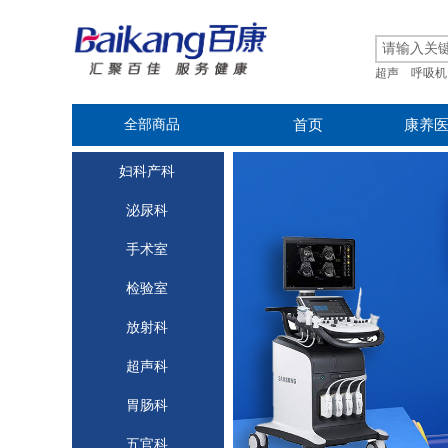
超声
呼吸机
全部商品
首页
康养
妇科产科
泌尿科
手术室
检验室
放射科
超声科
胃肠科
五官科