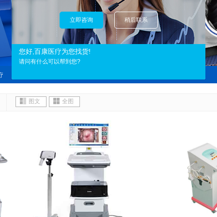
立即咨询
稍后联系
您好,百康医疗为您找货!
请问有什么可以帮到您?
疗
新品上市
精品产品
妇科产科
图文
全图