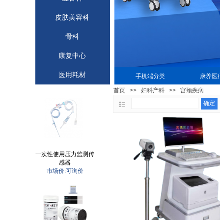
皮肤美容科
骨科
康复中心
医用耗材
手机端分类
康养医
首页
>>
妇科产科
>>
宫颈疾病
确定
一次性使用压力监测传
感器
市场价:可询价