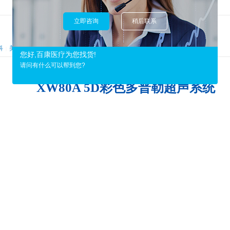
立即咨询
稍后联系
科
美容科
其他科
|
|
您好,百康医疗为您找货!
请问有什么可以帮到您?
XW80A 5D彩色多普勒超声系统