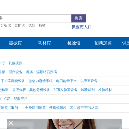
搜索
分析仪
监护仪
试剂
耗材
供应商入口
器械馆
耗材馆
检验馆
招商加盟
供
中心
乳腺疾病
|
整形
理疗设备
肾病
泌尿结石疾病
|
|
|
手术室配套设备
微创内窥镜系统
电刀能量平台
供应室设备
|
|
|
胞检测
尿液分析
其他分析设备
PCR实验室设备
检验试剂
检验耗材
|
|
|
|
|
影、C臂
配套产品
|
殖彩超（取卵）
全身应用彩超
便携式彩超
黑白超声/可视人流
|
|
|