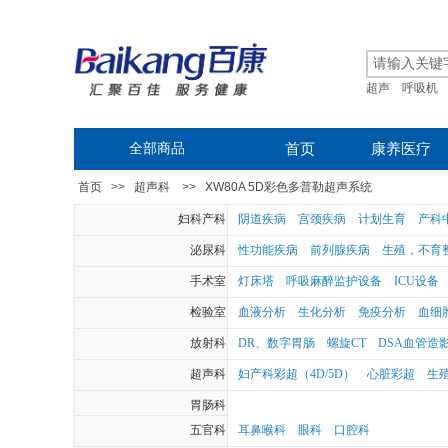
超声
呼吸机
全部商品
首页
康养医疗
首页
>>
超声科
>>
XW80A 5D彩色多普勒超声系统
妇科产科
阴道疾病
宫颈疾病
计划生育
产科
|
|
|
泌尿科
性功能疾病
前列腺疾病
生殖，不育
|
|
手术室
灯床塔
呼吸麻醉监护设备
ICU设备
|
|
|
检验室
血液分析
生化分析
免疫分析
血细
|
|
|
放射科
DR、数字胃肠
螺旋CT
DSA血管造
|
|
超声科
妇产科彩超（4D/5D）
心脏彩超
生
|
|
胃肠科
五官科
耳鼻喉科
眼科
口腔科
|
|