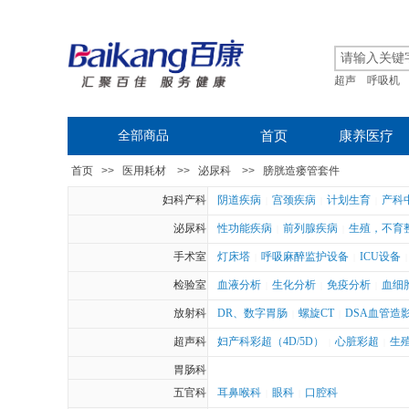
超声
呼吸机
全部商品
首页
康养医疗
首页
>>
医用耗材
>>
泌尿科
>>
膀胱造瘘管套件
妇科产科
阴道疾病
宫颈疾病
计划生育
产科
|
|
|
泌尿科
性功能疾病
前列腺疾病
生殖，不育
|
|
手术室
灯床塔
呼吸麻醉监护设备
ICU设备
|
|
|
检验室
血液分析
生化分析
免疫分析
血细
|
|
|
放射科
DR、数字胃肠
螺旋CT
DSA血管造
|
|
超声科
妇产科彩超（4D/5D）
心脏彩超
生
|
|
胃肠科
五官科
耳鼻喉科
眼科
口腔科
|
|