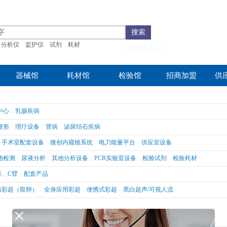
搜索
分析仪
监护仪
试剂
耗材
供应商入口
器械馆
耗材馆
检验馆
招商加盟
供
中心
乳腺疾病
|
整形
理疗设备
肾病
泌尿结石疾病
|
|
|
手术室配套设备
微创内窥镜系统
电刀能量平台
供应室设备
|
|
|
胞检测
尿液分析
其他分析设备
PCR实验室设备
检验试剂
检验耗材
|
|
|
|
|
影、C臂
配套产品
|
殖彩超（取卵）
全身应用彩超
便携式彩超
黑白超声/可视人流
|
|
|