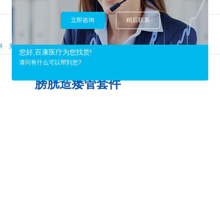
立即咨询
稍后联系
科
美容科
其他科
|
|
您好,百康医疗为您找货!
请问有什么可以帮到您?
膀胱造瘘管套件