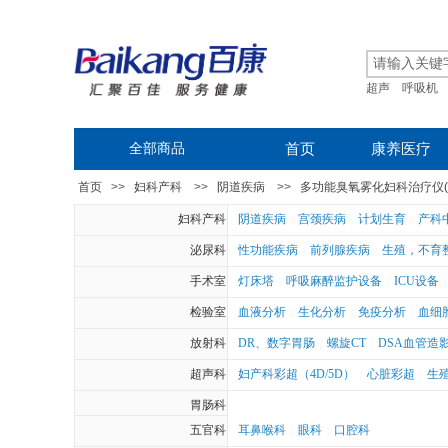
超声
呼吸机
全部商品
首页
康养医疗
首页
>>
妇科产科
>>
阴道疾病
>>
多功能臭氧雾化妇科治疗仪(KY
妇科产科
阴道疾病
宫颈疾病
计划生育
产科
|
|
|
泌尿科
性功能疾病
前列腺疾病
生殖，不育
|
|
手术室
灯床塔
呼吸麻醉监护设备
ICU设备
|
|
|
检验室
血液分析
生化分析
免疫分析
血细
|
|
|
放射科
DR、数字胃肠
螺旋CT
DSA血管造
|
|
超声科
妇产科彩超（4D/5D）
心脏彩超
生
|
|
胃肠科
五官科
耳鼻喉科
眼科
口腔科
|
|