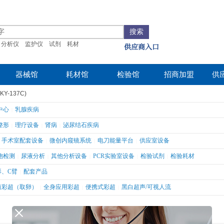
搜索
分析仪
监护仪
试剂
耗材
供应商入口
器械馆
耗材馆
检验馆
招商加盟
供
-137C)
中心
乳腺疾病
|
整形
理疗设备
肾病
泌尿结石疾病
|
|
|
手术室配套设备
微创内窥镜系统
电刀能量平台
供应室设备
|
|
|
胞检测
尿液分析
其他分析设备
PCR实验室设备
检验试剂
检验耗材
|
|
|
|
|
影、C臂
配套产品
|
殖彩超（取卵）
全身应用彩超
便携式彩超
黑白超声/可视人流
|
|
|