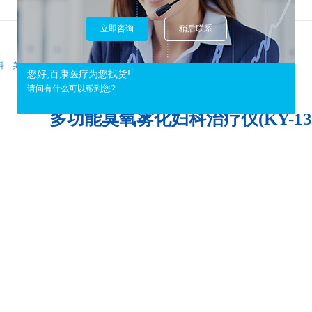
立即咨询
稍后联系
科
美容科
其他科
|
|
您好,百康医疗为您找货!
请问有什么可以帮到您?
多功能臭氧雾化妇科治疗仪(KY-137