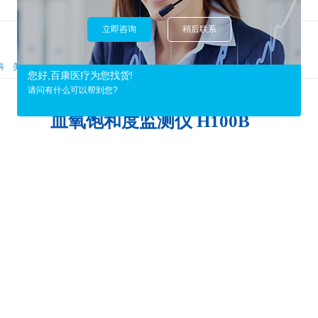
立即咨询
稍后联系
科
美容科
其他科
|
|
您好,百康医疗为您找货!
请问有什么可以帮到您?
血氧饱和度监测仪 H100B