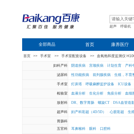
超声
呼吸机
全部商品
首页
康养医疗
首页
>>
手术室
>>
手术室配套设备
>>
血氧饱和度监测仪 H10
妇科产科
阴道疾病
宫颈疾病
计划生育
产科
|
|
|
泌尿科
性功能疾病
前列腺疾病
生殖，不育
|
|
手术室
灯床塔
呼吸麻醉监护设备
ICU设备
|
|
|
检验室
血液分析
生化分析
免疫分析
血细
|
|
|
放射科
DR、数字胃肠
螺旋CT
DSA血管造
|
|
超声科
妇产科彩超（4D/5D）
心脏彩超
生
|
|
胃肠科
五官科
耳鼻喉科
眼科
口腔科
|
|