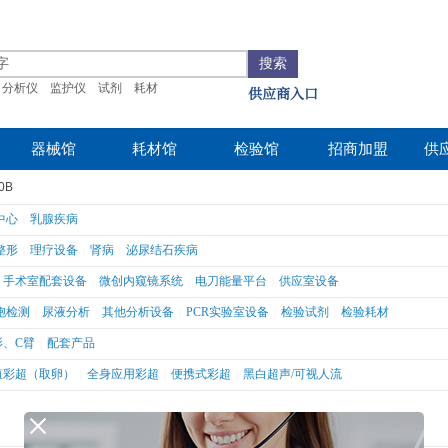
搜索
分析仪
监护仪
试剂
耗材
供应商入口
器械馆
耗材馆
检验馆
招商加盟
供
0B
中心
乳腺疾病
|
整形
理疗设备
肾病
泌尿结石疾病
|
|
|
手术室配套设备
微创内窥镜系统
电刀能量平台
供应室设备
|
|
|
胞检测
尿液分析
其他分析设备
PCR实验室设备
检验试剂
检验耗材
|
|
|
|
|
影、C臂
配套产品
|
殖彩超（取卵）
全身应用彩超
便携式彩超
黑白超声/可视人流
|
|
|